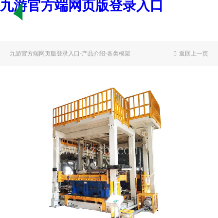
九游官方端网页版登录入口
首 页
九游官方端网页版登录入口
-
产品介绍
-
各类模架
返回上一页
关于我们
产品介绍
产品手册下载
新闻资讯
服务支持
九游官方端网页版登录入口-九游（中国）