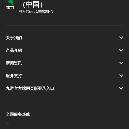
（中国）
股权代码：100020HN
关于我们
产品介绍
新闻资讯
服务支持
九游官方端网页版登录入口
全国服务热线