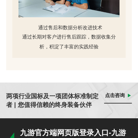
通过售后和数据分析改进技术
通过长期对客户进行售后跟踪，数据收集分
析，积淀了丰富的实践经验
两项行业国标及一项团体标准制定
点击咨询
者 | 您值得信赖的终身装备伙伴
九游官方端网页版登录入口-九游