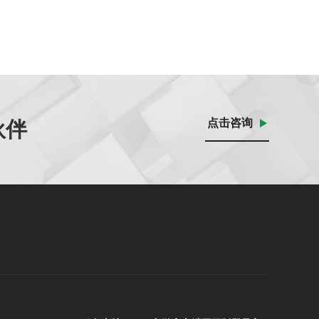
点击咨询
伙伴