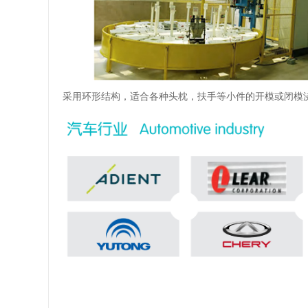
采用环形结构，适合各种头枕，扶手等小件的开模或闭模