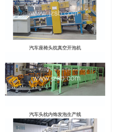
汽车座椅头枕真空开泡机
汽车头枕内饰发泡生产线