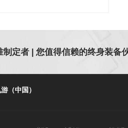
制定者 | 您值得信赖的终身装备
九游（中国）