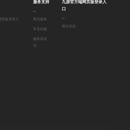
服务支持
九游官方端网页版登录入
口
网页版登录入
售后服务
展会信息
常见问题
服务承诺
书