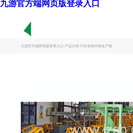
九游官方端网页版登录入口
九游官方端网页版登录入口
首 页
（中国）
关于我们
股权代码：100020HN
九游官方端网页版登录入口
-
产品介绍
-
汽车座椅内饰生产线
产品介绍
产品手册下载
新闻资讯
服务支持
九游官方端网页版登录入口-九游（中国）