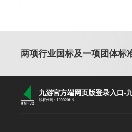
两项行业国标及一项团体标准
九游官方端网页版登录入口-
股权代码：100020HN