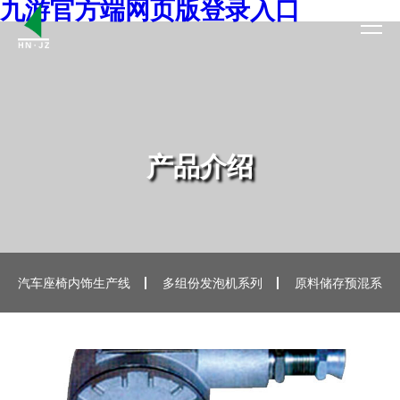
九游官方端网页版登录入口
首 页
关于我们
产品介绍
产品介绍
产品手册下载
新闻资讯
汽车座椅内饰生产线
多组份发泡机系列
原料储存预混系列
服务支持
九游官方端网页版登录入口-九游（中国）