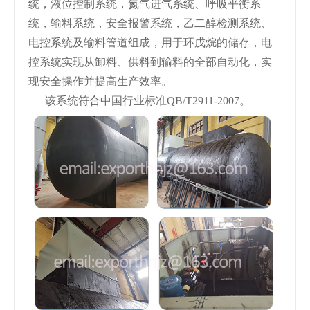
统，液位控制系统，氮气进气系统、呼吸平衡系
统，输料系统，安全报警系统，乙二醇检测系统、
电控系统及输料管道组成，用于环戊烷的储存，电
控系统实现从卸料、供料到输料的全部自动化，实
现安全操作并提高生产效率。
该系统符合中国行业标准QB/T2911-2007。