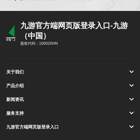
九游官方端网页版登录入口-九游
（中国）
股权代码：100020HN
关于我们
产品介绍
新闻资讯
服务支持
九游官方端网页版登录入口