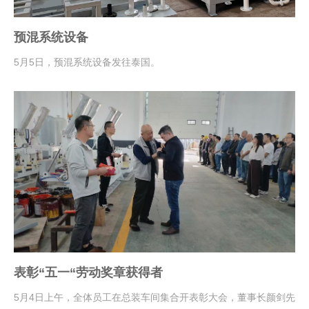
预混系统设备
5月5日，预混系统设备发往泰国。
表彰“五一“劳动奖章获得者
5月4日上午，全体员工在总装车间集合开表彰大会，董事长颜剑先