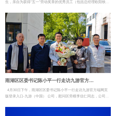
生，亲自为获得“五一”劳动奖章的优秀员工（包括总经理欧阳铁球
在内的20人）发放奖金并号召全员向他们学习。
雨湖区区委书记陈小平一行走访九游官方端
网页版登录入口-九游（中国） 公司
4月30日下午，雨湖区区委书记陈小平一行走访九游官方端网页
版登录入口-九游（中国） 公司，慰问区劳模李信仁同志，公司董
事长颜剑、副总朱济南陪同接待。