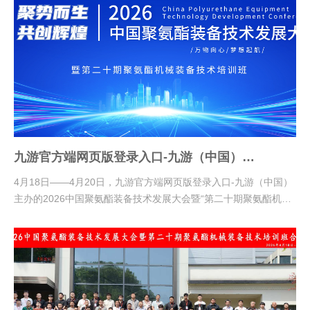
九游官方端网页版登录入口-九游（中国）
“第二十期聚氨酯机械装备技术培训”圆满结
4月18日——4月20日，九游官方端网页版登录入口-九游（中国）
束
主办的2026中国聚氨酯装备技术发展大会暨“第二十期聚氨酯机械
装备技术培训”圆满结束。