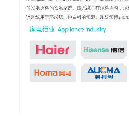
等发泡原料的预混系统。该系统具有混料均匀，混
该系统用于环戊烷与纯白料的预混。系统预留245