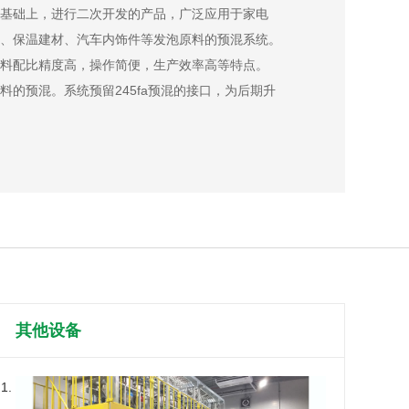
基础上，进行二次开发的产品，广泛应用于家电
、保温建材、汽车内饰件等发泡原料的预混系统。
料配比精度高，操作简便，生产效率高等特点。
料的预混。系统预留245fa预混的接口，为后期升
其他设备