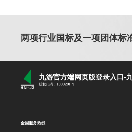
两项行业国标及一项团体标准
九游官方端网页版登录入口-
股权代码：100020HN
全国服务热线