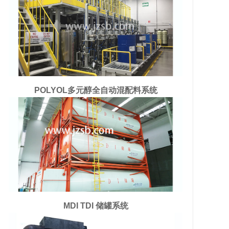
POLYOL多元醇全自动混配料系统
MDI TDI 储罐系统