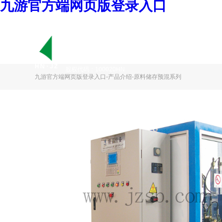
九游官方端网页版登录入口
九游官方端网页版登录入口
首 页
（中国）
关于我们
股权代码：100020HN
九游官方端网页版登录入口
-
产品介绍
-
原料储存预混系列
产品介绍
产品手册下载
新闻资讯
服务支持
九游官方端网页版登录入口-九游（中国）