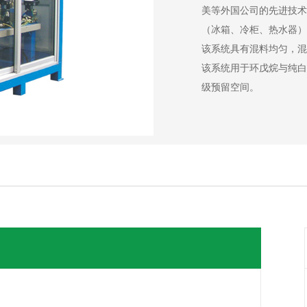
美等外国公司的先进技术
（冰箱、冷柜、热水器）
该系统具有混料均匀，混
该系统用于环戊烷与纯白
级预留空间。