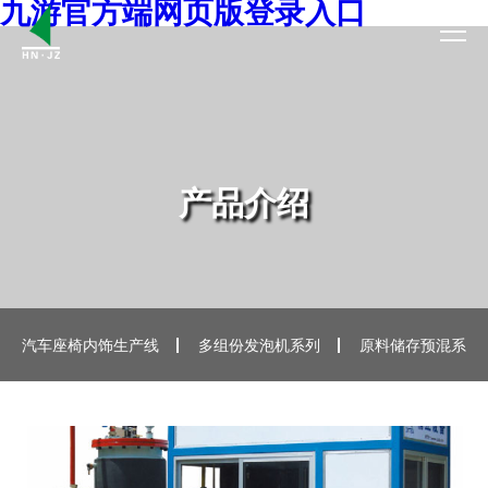
九游官方端网页版登录入口
首 页
关于我们
产品介绍
产品介绍
产品手册下载
新闻资讯
汽车座椅内饰生产线
多组份发泡机系列
原料储存预混系列
服务支持
九游官方端网页版登录入口-九游（中国）