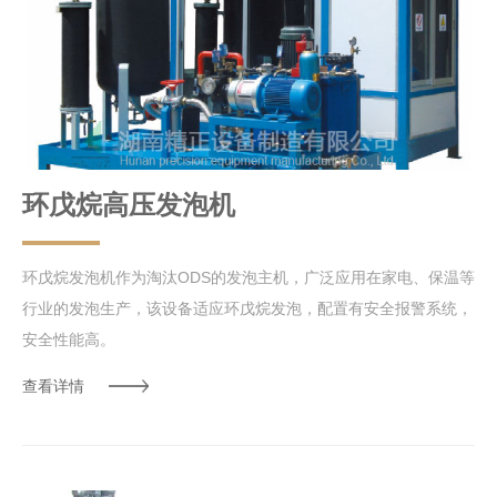
环戊烷高压发泡机
环戊烷发泡机作为淘汰ODS的发泡主机，广泛应用在家电、保温等
行业的发泡生产，该设备适应环戊烷发泡，配置有安全报警系统，
安全性能高。
查看详情