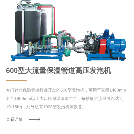
600型大流量保温管道高压发泡机
专门针对保温管道行业开发的600型发泡机，可用于直径1400mm
甚至1800mm以上大口径保温管道生产。每秒最大流量可以达到
10-18Kg，此外还有1000型发泡机等设备。
查看详情