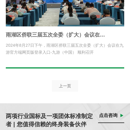
雨湖区侨联三届五次全委（扩大）会议在九
游官方端网页版登录入口-九游（中国） 召
2024年8月27日下午，雨湖区侨联三届五次全委（扩大）会议在九
开
游官方端网页版登录入口-九游（中国） 顺利召开
上一页
两项行业国标及一项团体标准制定
点击咨询
者 | 您值得信赖的终身装备伙伴