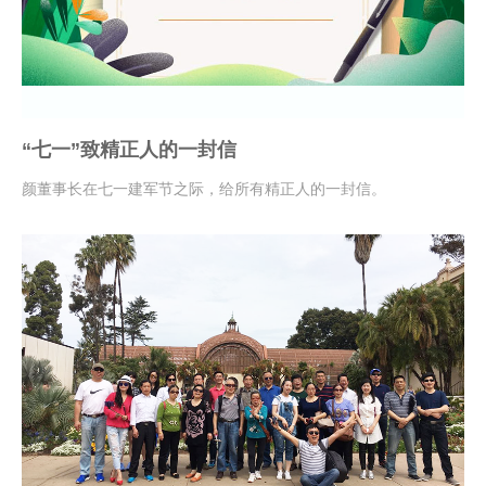
“七一”致精正人的一封信
颜董事长在七一建军节之际，给所有精正人的一封信。