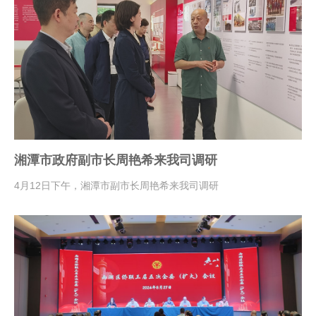
湘潭市政府副市长周艳希来我司调研
4月12日下午，湘潭市副市长周艳希来我司调研