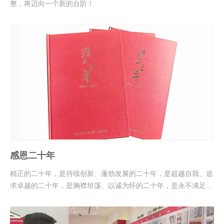
整，将迈向一个新的台阶！
感恩二十年
精正的二十年，是持续创新、蓬勃发展的二十年，是超越自我、追
求卓越的二十年，是胸襟坦荡、以诚为怀的二十年，是永不满足、
努力拼搏的二十年，也是产品经营和资产经营双丰收的二十年，更
是不断进取、硕果累累的二十年！