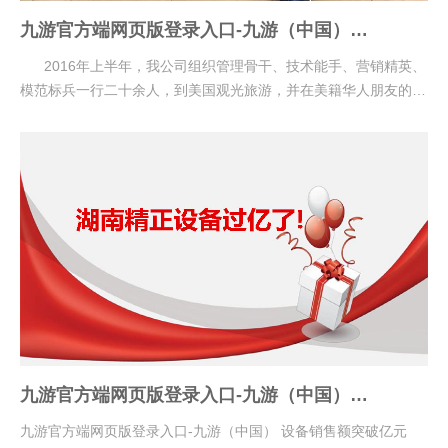
九游官方端网页版登录入口-九游（中国）
精英美国行
2016年上半年，我公司组织管理骨干、技术能手、营销精英、
模范标兵一行二十余人，到美国观光旅游，并在美籍华人朋友的帮
助下，参观了企业，增长了见识、学习了经验。
九游官方端网页版登录入口-九游（中国）
设备过亿啦！
九游官方端网页版登录入口-九游（中国） 设备销售额突破亿元