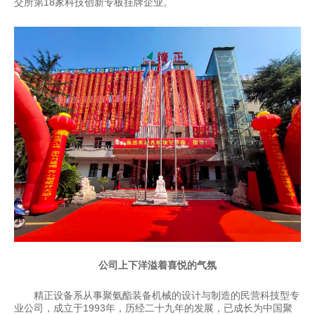
交所第18家科技创新专板挂牌企业。
公司上下洋溢着喜悦的气氛
精正设备系从事聚氨酯装备机械的设计与制造的民营科技型专
业公司，成立于1993年，历经二十九年的发展，已成长为中国聚