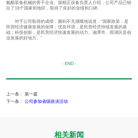
氨酯装备机械的骨干企业。据精正设备负责人介绍，公司产品已销
往了18个国家和地区，取得了良好的业绩和口碑。
对于公司取得的成绩，颜剑不无感慨地说道：“国家政策，是
民营经济健康发展的保障；优良环境，是民营经济持续发展的基
础；科技创新，是民营经济快速发展的动力。湘潭市、雨湖区是创
业发展的好地方。”
- END -
上一条：
第一篇
下一条：
公司参加省级路演活动
相关新闻